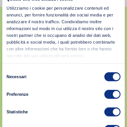
Utilizziamo i cookie per personalizzare contenuti ed
annunci, per fornire funzionalità dei social media e per
analizzare il nostro traffico. Condividiamo inoltre
informazioni sul modo in cui utilizza il nostro sito con i
Vuoi essere il primo
nostri partner che si occupano di analisi dei dati web,
pubblicità e social media, i quali potrebbero combinarle
a conoscere le novità
con altre informazioni che ha fornito loro o che hanno
Biffi?
raccolto dal suo utilizzo dei loro servizi.
Selezione
Iscriviti alla nostra Newsletter!
Necessari
del
consenso
Preferenze
Statistiche