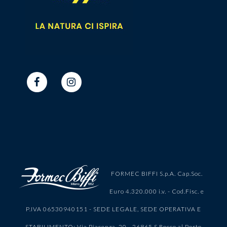
FORMEC BIFFI S.p.A. Cap.Soc.
Euro 4.320.000 i.v. - Cod.Fisc. e
P.IVA 06530940151 - SEDE LEGALE, SEDE OPERATIVA E
STABILIMENTO: Via Piacenza, 20 - 26865 S.Rocco al Porto