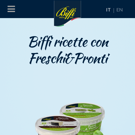
IT
EN
Biffi ricette con
Freschi&Pronti