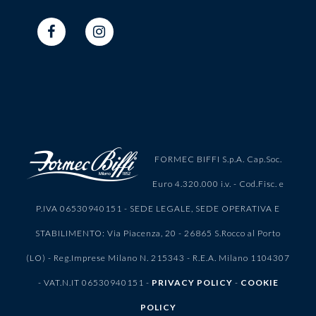
FORMEC BIFFI S.p.A. Cap.Soc.
Euro 4.320.000 i.v. - Cod.Fisc. e
P.IVA 06530940151 - SEDE LEGALE, SEDE OPERATIVA E
STABILIMENTO: Via Piacenza, 20 - 26865 S.Rocco al Porto
(LO) - Reg.Imprese Milano N. 215343 - R.E.A. Milano 1104307
- VAT.N.IT 06530940151 -
PRIVACY POLICY
-
COOKIE
POLICY