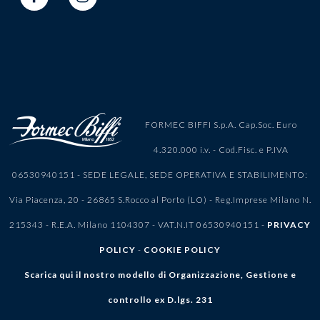
FORMEC BIFFI S.p.A. Cap.Soc. Euro
4.320.000 i.v. - Cod.Fisc. e P.IVA
06530940151 - SEDE LEGALE, SEDE OPERATIVA E STABILIMENTO:
Via Piacenza, 20 - 26865 S.Rocco al Porto (LO) - Reg.Imprese Milano N.
215343 - R.E.A. Milano 1104307 - VAT.N.IT 06530940151 -
PRIVACY
POLICY
-
COOKIE POLICY
Scarica qui il nostro modello di Organizzazione, Gestione e
controllo ex D.lgs. 231