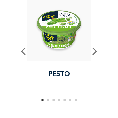
PESTO
MAION