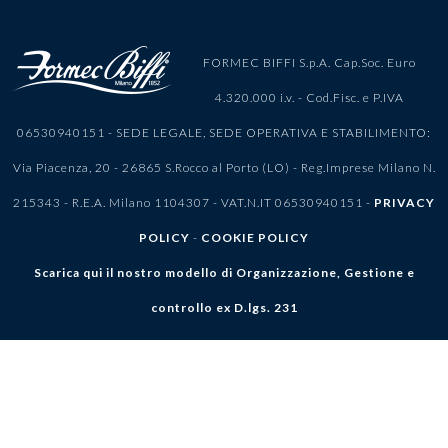
FORMEC BIFFI S.p.A. Cap.Soc. Euro
4.320.000 i.v. - Cod.Fisc. e P.IVA
06530940151 - SEDE LEGALE, SEDE OPERATIVA E STABILIMENTO:
Via Piacenza, 20 - 26865 S.Rocco al Porto (LO) - Reg.Imprese Milano N.
215343 - R.E.A. Milano 1104307 - VAT.N.IT 06530940151 -
PRIVACY
POLICY
-
COOKIE POLICY
Scarica qui il nostro modello di Organizzazione, Gestione e
controllo ex D.lgs. 231