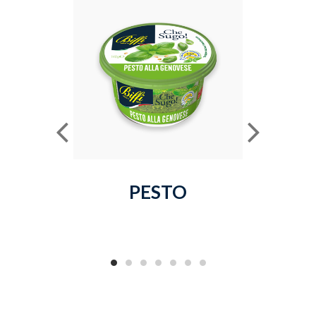
PESTO
MAION