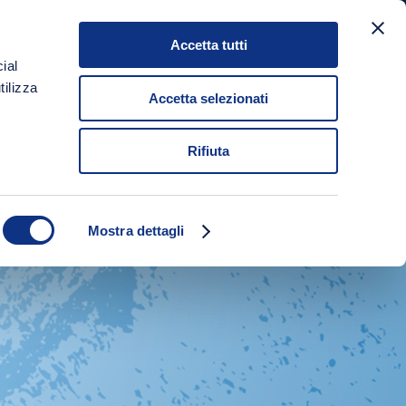
Accetta tutti
À
SHOP
CONTATTACI
IT
EN
ial
tilizza
Accetta selezionati
Rifiuta
Mostra dettagli