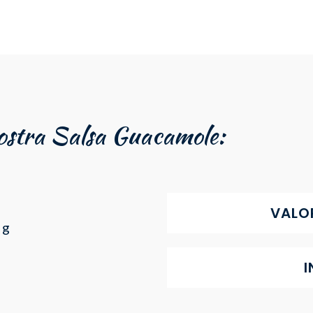
nostra Salsa Guacamole:
VALOR
 g
I