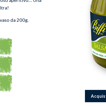
ltra!
 vaso da 200g.
Acquis