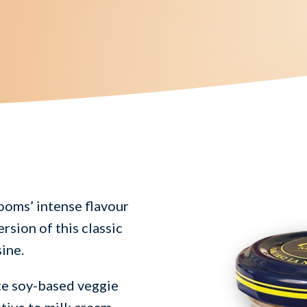
ooms’ intense flavour
sion of this classic
sine.
ate soy-based veggie
tive to milk cream.