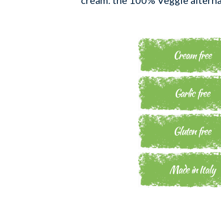
Cream free
Garlic free
Gluten free
Made in Italy