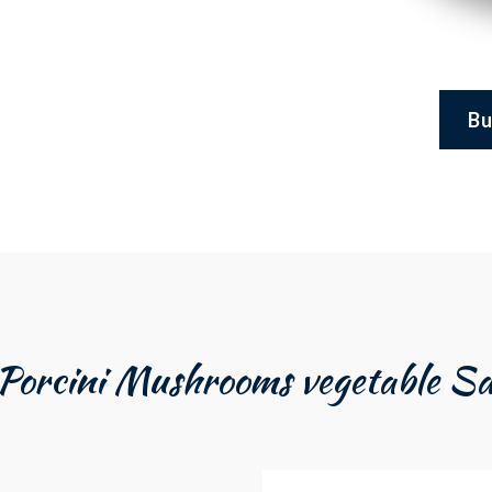
Bu
r Porcini Mushrooms vegetable S