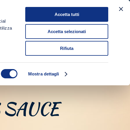
Accetta tutti
NEWS
SHOP
GET IN TOUCH
IT
EN
ial
tilizza
Accetta selezionati
Rifiuta
Mostra dettagli
 SAUCE