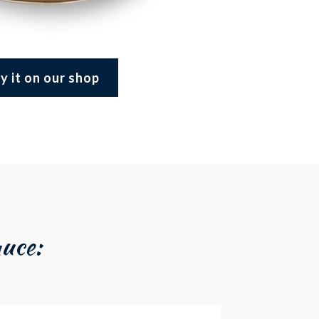
y it on our shop
auce: