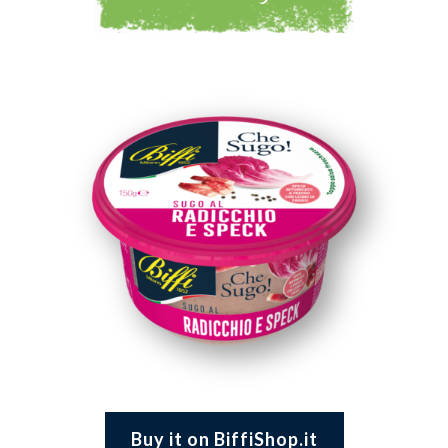
Buy it on BiffiShop.it