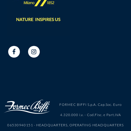
FORMEC BIFFI S.p.A. Cap.Soc. Euro
4.320.000 i.v. - Cod.Fisc. e Part.IVA
06530940151 - HEADQUARTERS, OPERATING HEADQUARTERS