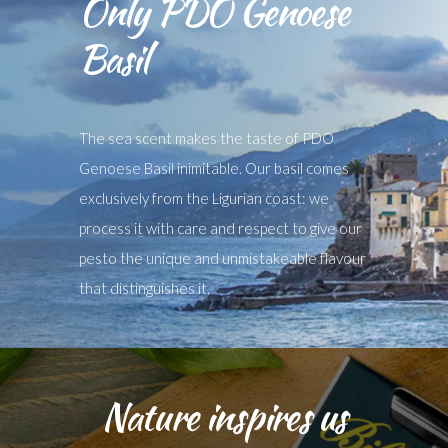
Only PDO Genoese
Basil
The sea scent makes the taste of PDO
Genoese Basil inimitable. Our basil comes
exclusively from the Ligurian coast: we
process it with care and respect to give our
pesto the unique and unmistakeable flavour
that distinguishes it.
Nature inspires us