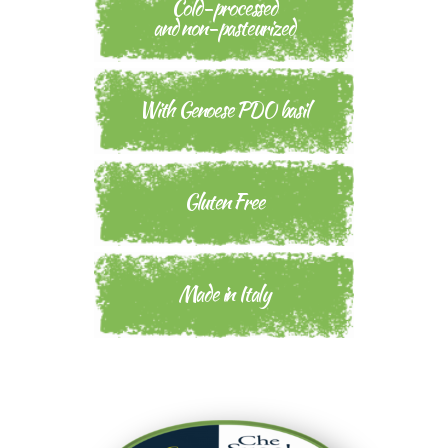
Cold-processed
and non-pasteurized
With Genoese PDO basil
Gluten Free
Made in Italy