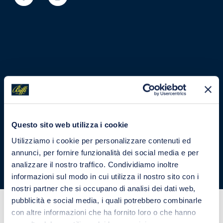
FORMEC BIFFI S.p.A. Cap.Soc. Euro
4.320.000 i.v. - Cod.Fisc. e Part.IVA
06530940151 - HEADQUARTERS, OPERATING HEADQUARTERS
Questo sito web utilizza i cookie
AND PLANT: Via Piacenza, 20 - 26865 San Rocco al Porto (Lodi) -
Utilizziamo i cookie per personalizzare contenuti ed
annunci, per fornire funzionalità dei social media e per
Reg.Imprese Milano N. 215343 - R.E.A. Milano 1104307 - VAT.N.IT
analizzare il nostro traffico. Condividiamo inoltre
06530940151 -
PRIVACY POLICY
-
COOKIE POLICY
informazioni sul modo in cui utilizza il nostro sito con i
nostri partner che si occupano di analisi dei dati web,
pubblicità e social media, i quali potrebbero combinarle
con altre informazioni che ha fornito loro o che hanno