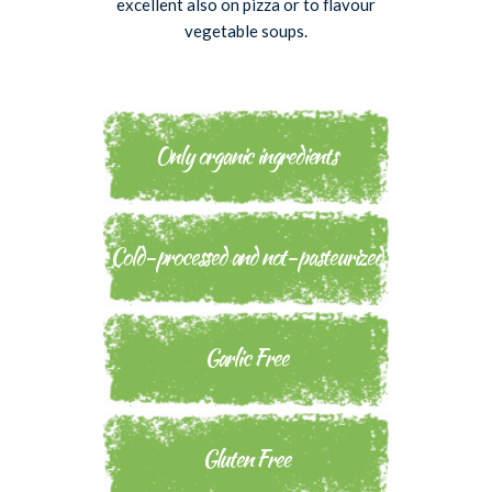
excellent also on pizza or to flavour
vegetable soups.
Only organic ingredients
Cold-processed and not-pasteurized
Garlic Free
Gluten Free