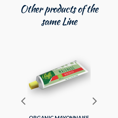
Other products of the
same Line
ORGANIC MAYONNAISE
CHIL