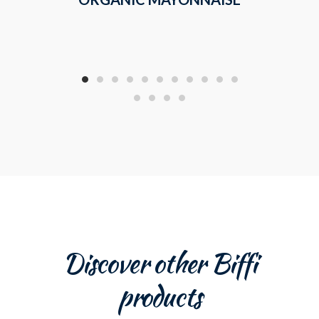
GARLI
Discover other Biffi
products