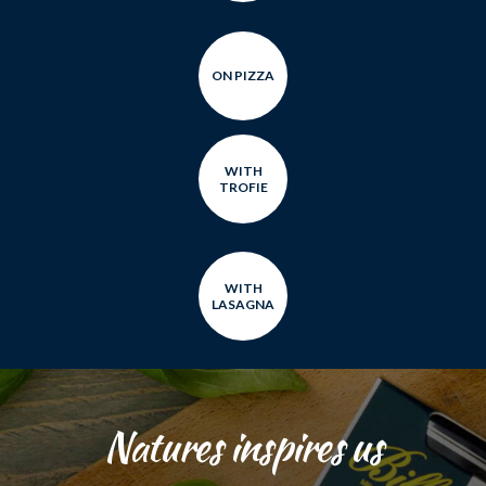
ON PIZZA
WITH
TROFIE
WITH
LASAGNA
Natures inspires us