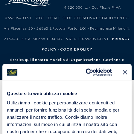
4.320.000 i.v. - Cod.Fisc. e P.IVA
06530940151 - SEDE LEGALE, SEDE OPERATIVA E STABILIMENTO:
Via Piacenza, 20 - 26865 S.Rocco al Porto (LO) - Reg.Imprese Milano N.
215343 - R.E.A. Milano 1104307 - VAT.N.IT 06530940151 -
PRIVACY
POLICY
-
COOKIE POLICY
Scarica qui il nostro modello di Organizzazione, Gestione e
controllo ex D.lgs. 231
Questo sito web utilizza i cookie
Utilizziamo i cookie per personalizzare contenuti ed
annunci, per fornire funzionalità dei social media e per
analizzare il nostro traffico. Condividiamo inoltre
informazioni sul modo in cui utilizza il nostro sito con i
nostri partner che si occupano di analisi dei dati web,