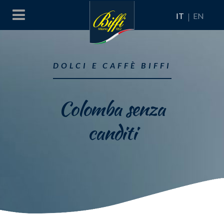
IT
EN
DOLCI E CAFFÈ BIFFI
Colomba senza
canditi