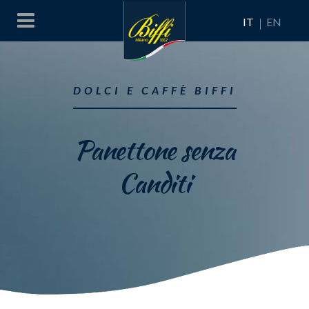
IT
EN
DOLCI E CAFFÈ BIFFI
Panettone senza
Canditi