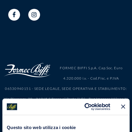
FORMEC BIFFI S.p.A. Cap.Soc. Euro
4.320.000 i.v. - Cod.Fisc. e P.IVA
06530940151 - SEDE LEGALE, SEDE OPERATIVA E STABILIMENTO:
Via Piacenza, 20 - 26865 S.Rocco al Porto (LO) - Reg.Imprese Milano N.
215343 - R.E.A. Milano 1104307 - VAT.N.IT 06530940151 -
PRIVACY
POLICY
-
COOKIE POLICY
Questo sito web utilizza i cookie
Scarica qui il nostro modello di Organizzazione, Gestione e