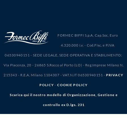
FORMEC BIFFI S.p.A. Cap.Soc. Euro
4.320.000 i.v. - Cod.Fisc. e P.IVA
06530940151 - SEDE LEGALE, SEDE OPERATIVA E STABILIMENTO:
Via Piacenza, 20 - 26865 S.Rocco al Porto (LO) - Reg.Imprese Milano N.
215343 - R.E.A. Milano 1104307 - VAT.N.IT 06530940151 -
PRIVACY
POLICY
-
COOKIE POLICY
Scarica qui il nostro modello di Organizzazione, Gestione e
controllo ex D.lgs. 231