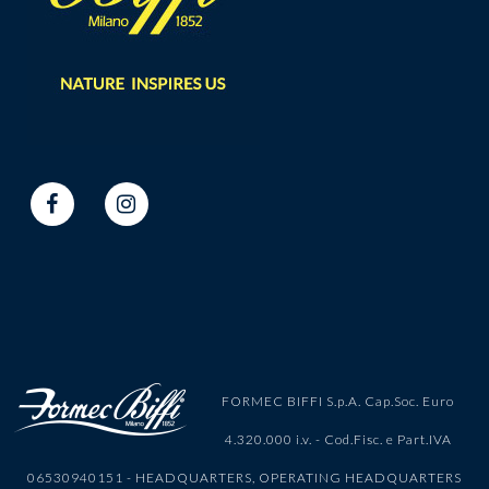
FORMEC BIFFI S.p.A. Cap.Soc. Euro
4.320.000 i.v. - Cod.Fisc. e Part.IVA
06530940151 - HEADQUARTERS, OPERATING HEADQUARTERS