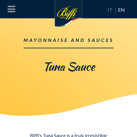
IT
EN
MAYONNAISE AND SAUCES
Tuna Sauce
Biffi’s Tuna Sauce is a truly irresistible