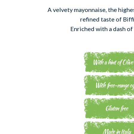
A velvety mayonnaise, the highe
refined taste of Biffi
Enriched with a dash of
With a hint of Olive
With free-range eg
Gluten free
Made in Italy