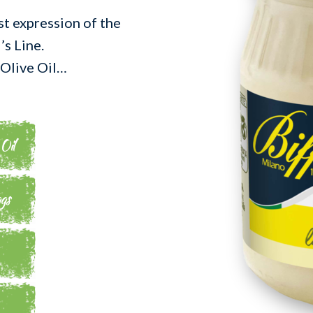
st expression of the
’s Line.
 Olive Oil…
 Oil
gs