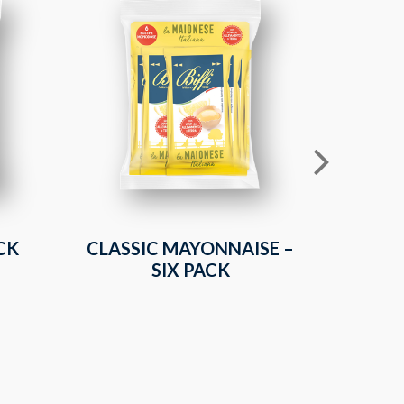
CK
CLASSIC MAYONNAISE –
PEAR 
SIX PACK