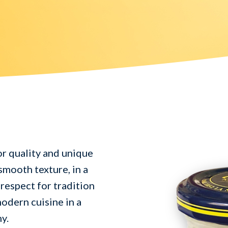
r quality and unique
smooth texture, in a
respect for tradition
odern cuisine in a
y.