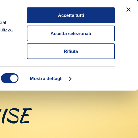
Accetta tutti
NEWS
SHOP
GET IN TOUCH
IT
EN
ial
tilizza
Accetta selezionati
Rifiuta
Mostra dettagli
ISE