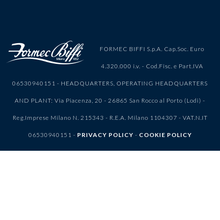
FORMEC BIFFI S.p.A. Cap.Soc. Euro
4.320.000 i.v. - Cod.Fisc. e Part.IVA
06530940151 - HEADQUARTERS, OPERATING HEADQUARTERS
AND PLANT: Via Piacenza, 20 - 26865 San Rocco al Porto (Lodi) -
Reg.Imprese Milano N. 215343 - R.E.A. Milano 1104307 - VAT.N.IT
06530940151 -
PRIVACY POLICY
-
COOKIE POLICY