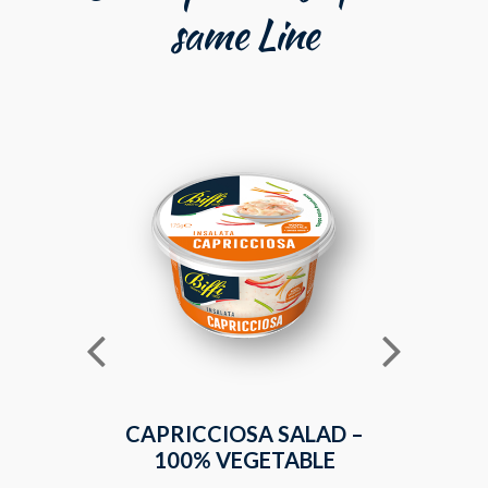
same Line
CAPRICCIOSA SALAD –
RUSSIA
100% VEGETABLE
V