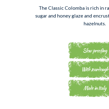
The Classic Colomba is rich in ra
sugar and honey glaze and encrus
hazelnuts.
Slow proofing
With sourdough
Made in Italy