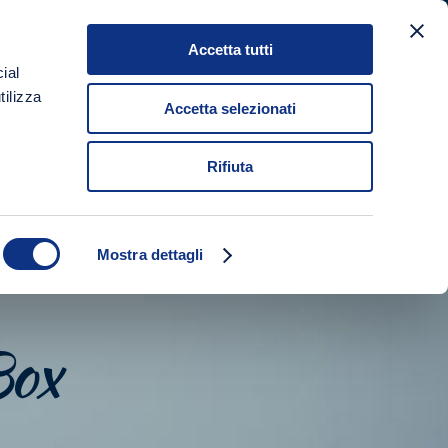
Accetta tutti
NEWS
SHOP
GET IN TOUCH
IT
EN
ial
tilizza
Accetta selezionati
Rifiuta
Mostra dettagli
Box