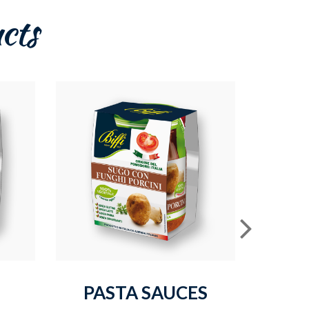
cts
PASTA SAUCES
PE